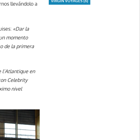
VIRGIN VOYAGES
(6)
rnos llevándolo a
uises:
«Dar la
do un momento
co de la primera
 l’Atlantique en
con Celebrity
imo nivel