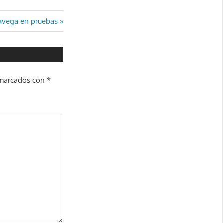
navega en pruebas
 marcados con
*