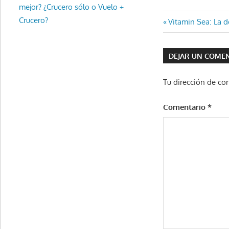
mejor? ¿Crucero sólo o Vuelo +
Navegaci
Crucero?
Entrada
Vitamin Sea: La d
anterior:
de
DEJAR UN COME
entradas
Tu dirección de cor
Comentario
*