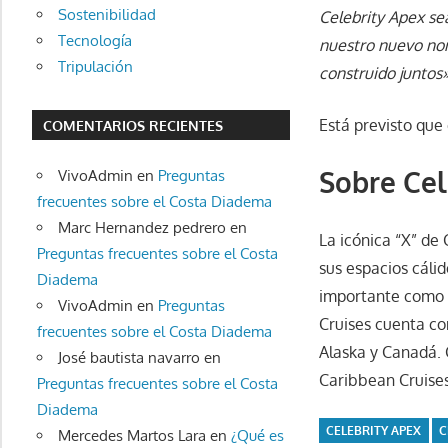
Sostenibilidad
Celebrity Apex se
Tecnología
nuestro nuevo nom
Tripulación
construido juntos
Está previsto que
COMENTARIOS RECIENTES
Sobre Cel
VivoAdmin
en
Preguntas
frecuentes sobre el Costa Diadema
Marc Hernandez pedrero
en
La icónica “X” de
Preguntas frecuentes sobre el Costa
sus espacios cáli
Diadema
importante como la
VivoAdmin
en
Preguntas
Cruises cuenta co
frecuentes sobre el Costa Diadema
Alaska y Canadá. 
José bautista navarro
en
Caribbean Cruises
Preguntas frecuentes sobre el Costa
Diadema
CELEBRITY APEX
C
Mercedes Martos Lara
en
¿Qué es