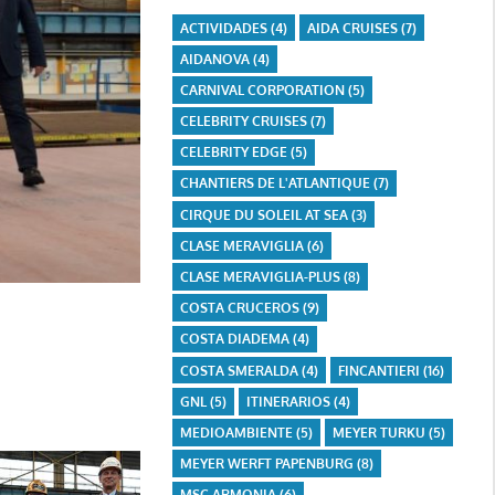
ACTIVIDADES
(4)
AIDA CRUISES
(7)
AIDANOVA
(4)
CARNIVAL CORPORATION
(5)
CELEBRITY CRUISES
(7)
CELEBRITY EDGE
(5)
CHANTIERS DE L'ATLANTIQUE
(7)
CIRQUE DU SOLEIL AT SEA
(3)
CLASE MERAVIGLIA
(6)
CLASE MERAVIGLIA-PLUS
(8)
COSTA CRUCEROS
(9)
COSTA DIADEMA
(4)
COSTA SMERALDA
(4)
FINCANTIERI
(16)
GNL
(5)
ITINERARIOS
(4)
MEDIOAMBIENTE
(5)
MEYER TURKU
(5)
MEYER WERFT PAPENBURG
(8)
MSC ARMONIA
(6)