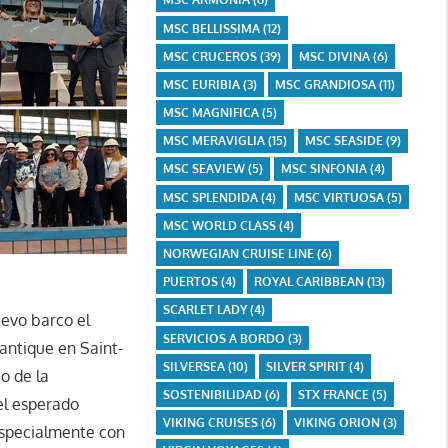
MSC BELLISSIMA
(12)
MSC CRUCEROS
(39)
MSC DIVINA
(6)
MSC EURIBIA
(3)
MSC GRANDIOSA
(11)
MSC MAGNIFICA
(5)
MSC MERAVIGLIA
(15)
MSC SEASIDE
(9)
MSC SEAVIEW
(5)
MSC SINFONIA
(4)
MSC SPLENDIDA
(4)
MSC VIRTUOSA
(5)
MSC WORLD CLASS
(4)
NORWEGIAN CRUISE LINE
(6)
PUERTOS
(4)
ROYAL CARIBBEAN
(13)
SCARLET LADY
(4)
uevo barco el
SERVICIOS A BORDO
(3)
lantique en Saint-
SILVERSEA
(10)
SILVER SPIRIT
(4)
o de la
SOSTENIBILIDAD
(6)
STX FRANCE
(5)
el esperado
VIKING CRUISES
(6)
VIKING ORION
(3)
especialmente con