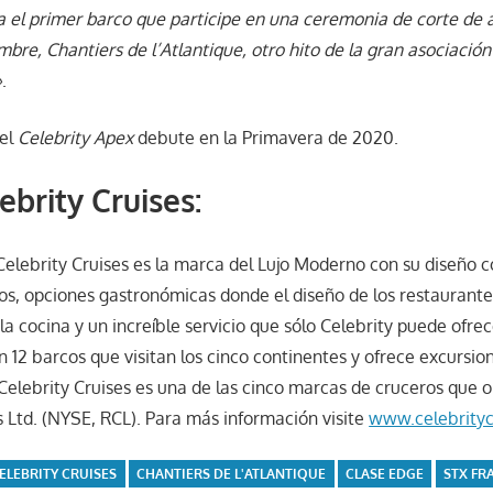
a el primer barco que participe en una ceremonia de corte de 
bre, Chantiers de l’Atlantique, otro hito de la gran asociaci
»
.
 el
Celebrity Apex
debute en la Primavera de 2020.
ebrity Cruises:
 Celebrity Cruises es la marca del Lujo Moderno con su diseño
dos, opciones gastronómicas donde el diseño de los restaurante
 cocina y un increíble servicio que sólo Celebrity puede ofrec
n 12 barcos que visitan los cinco continentes y ofrece excursio
Celebrity Cruises es una de las cinco marcas de cruceros que 
 Ltd. (NYSE, RCL). Para más información visite
www.celebrityc
ELEBRITY CRUISES
CHANTIERS DE L'ATLANTIQUE
CLASE EDGE
STX FR