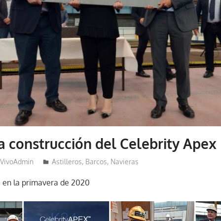
 la construcción del Celebrity Apex
VivoAdmin
Astilleros
,
Barcos
,
Navieras
á en la primavera de 2020