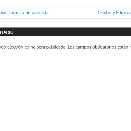
ón
Entrada
osis correcta de bienestar
Celebrity Edge 
siguiente:
NTARIO
reo electrónico no será publicada.
Los campos obligatorios están