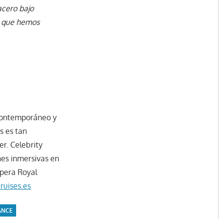
acero bajo
ón que hemos
 contemporáneo y
s es tan
er. Celebrity
nes inmersivas en
opera Royal
ruises.es
ANCE