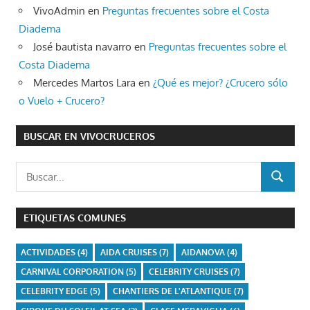
VivoAdmin
en
Preguntas frecuentes sobre el Costa
Diadema
José bautista navarro
en
Preguntas frecuentes sobre el
Costa Diadema
Mercedes Martos Lara
en
¿Qué es mejor? ¿Crucero sólo
o Vuelo + Crucero?
BUSCAR EN VIVOCRUCEROS
Buscar:
BUSCAR
ETIQUETAS COMUNES
ACTIVIDADES
(4)
AIDA CRUISES
(7)
AIDANOVA
(4)
CARNIVAL CORPORATION
(5)
CELEBRITY CRUISES
(7)
CELEBRITY EDGE
(5)
CHANTIERS DE L'ATLANTIQUE
(7)