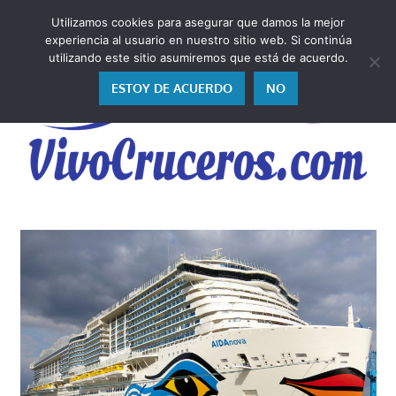
Saltar
Utilizamos cookies para asegurar que damos la mejor
al
V
experiencia al usuario en nuestro sitio web. Si continúa
contenido
utilizando este sitio asumiremos que está de acuerdo.
ESTOY DE ACUERDO
NO
Vivo
los
cruceros
y,
como
los
vivo,
los
cuento