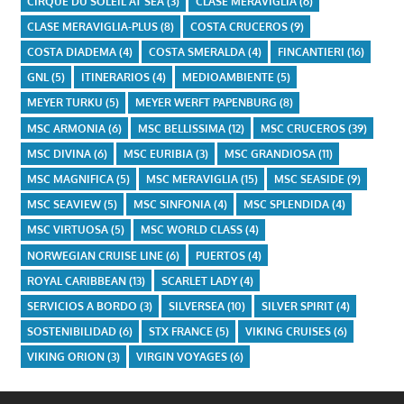
CIRQUE DU SOLEIL AT SEA
(3)
CLASE MERAVIGLIA
(6)
CLASE MERAVIGLIA-PLUS
(8)
COSTA CRUCEROS
(9)
COSTA DIADEMA
(4)
COSTA SMERALDA
(4)
FINCANTIERI
(16)
GNL
(5)
ITINERARIOS
(4)
MEDIOAMBIENTE
(5)
MEYER TURKU
(5)
MEYER WERFT PAPENBURG
(8)
MSC ARMONIA
(6)
MSC BELLISSIMA
(12)
MSC CRUCEROS
(39)
MSC DIVINA
(6)
MSC EURIBIA
(3)
MSC GRANDIOSA
(11)
MSC MAGNIFICA
(5)
MSC MERAVIGLIA
(15)
MSC SEASIDE
(9)
MSC SEAVIEW
(5)
MSC SINFONIA
(4)
MSC SPLENDIDA
(4)
MSC VIRTUOSA
(5)
MSC WORLD CLASS
(4)
NORWEGIAN CRUISE LINE
(6)
PUERTOS
(4)
ROYAL CARIBBEAN
(13)
SCARLET LADY
(4)
SERVICIOS A BORDO
(3)
SILVERSEA
(10)
SILVER SPIRIT
(4)
SOSTENIBILIDAD
(6)
STX FRANCE
(5)
VIKING CRUISES
(6)
VIKING ORION
(3)
VIRGIN VOYAGES
(6)