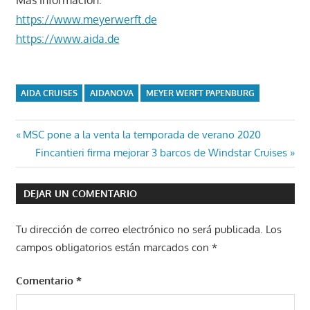
Más información:
https://www.meyerwerft.de
https://www.aida.de
AIDA CRUISES
AIDANOVA
MEYER WERFT PAPENBURG
Navegación
Entrada
MSC pone a la venta la temporada de verano 2020
anterior:
Entrada
Fincantieri firma mejorar 3 barcos de Windstar Cruises
de
siguiente:
entradas
DEJAR UN COMENTARIO
Tu dirección de correo electrónico no será publicada.
Los
campos obligatorios están marcados con
*
Comentario
*