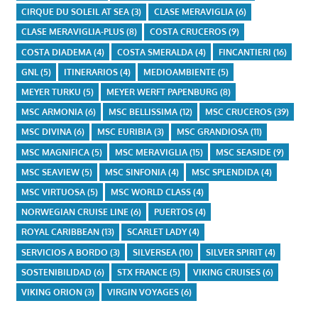
CIRQUE DU SOLEIL AT SEA
(3)
CLASE MERAVIGLIA
(6)
CLASE MERAVIGLIA-PLUS
(8)
COSTA CRUCEROS
(9)
COSTA DIADEMA
(4)
COSTA SMERALDA
(4)
FINCANTIERI
(16)
GNL
(5)
ITINERARIOS
(4)
MEDIOAMBIENTE
(5)
MEYER TURKU
(5)
MEYER WERFT PAPENBURG
(8)
MSC ARMONIA
(6)
MSC BELLISSIMA
(12)
MSC CRUCEROS
(39)
MSC DIVINA
(6)
MSC EURIBIA
(3)
MSC GRANDIOSA
(11)
MSC MAGNIFICA
(5)
MSC MERAVIGLIA
(15)
MSC SEASIDE
(9)
MSC SEAVIEW
(5)
MSC SINFONIA
(4)
MSC SPLENDIDA
(4)
MSC VIRTUOSA
(5)
MSC WORLD CLASS
(4)
NORWEGIAN CRUISE LINE
(6)
PUERTOS
(4)
ROYAL CARIBBEAN
(13)
SCARLET LADY
(4)
SERVICIOS A BORDO
(3)
SILVERSEA
(10)
SILVER SPIRIT
(4)
SOSTENIBILIDAD
(6)
STX FRANCE
(5)
VIKING CRUISES
(6)
VIKING ORION
(3)
VIRGIN VOYAGES
(6)