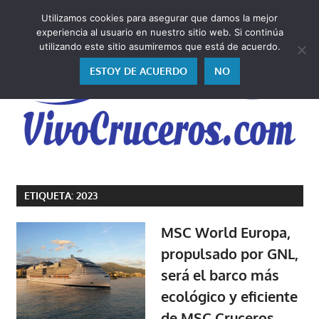
Saltar
Utilizamos cookies para asegurar que damos la mejor
al
V
experiencia al usuario en nuestro sitio web. Si continúa
contenido
utilizando este sitio asumiremos que está de acuerdo.
ESTOY DE ACUERDO
NO
Vivo
los
ETIQUETA:
2023
cruceros
y,
MSC World Europa,
como
propulsado por GNL,
los
será el barco más
vivo,
los
ecológico y eficiente
cuento
de MSC Cruceros