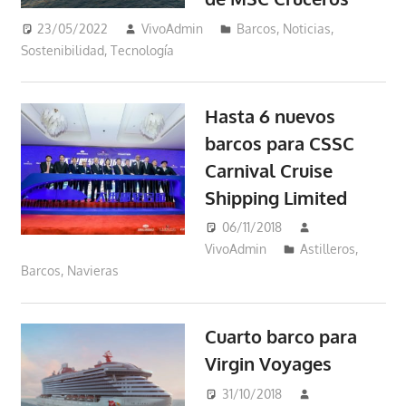
23/05/2022
VivoAdmin
Barcos
,
Noticias
,
Sostenibilidad
,
Tecnología
Hasta 6 nuevos
barcos para CSSC
Carnival Cruise
Shipping Limited
06/11/2018
VivoAdmin
Astilleros
,
Barcos
,
Navieras
Cuarto barco para
Virgin Voyages
31/10/2018