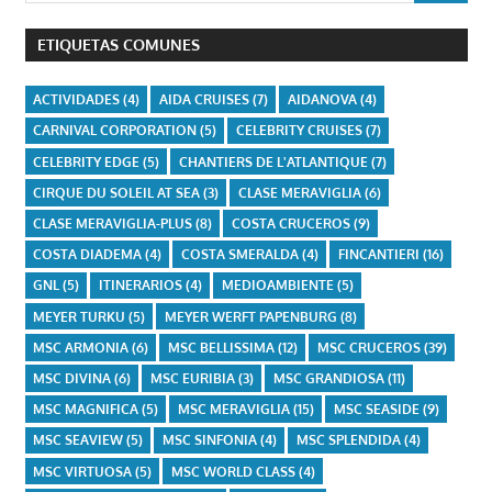
ETIQUETAS COMUNES
ACTIVIDADES
(4)
AIDA CRUISES
(7)
AIDANOVA
(4)
CARNIVAL CORPORATION
(5)
CELEBRITY CRUISES
(7)
CELEBRITY EDGE
(5)
CHANTIERS DE L'ATLANTIQUE
(7)
CIRQUE DU SOLEIL AT SEA
(3)
CLASE MERAVIGLIA
(6)
CLASE MERAVIGLIA-PLUS
(8)
COSTA CRUCEROS
(9)
COSTA DIADEMA
(4)
COSTA SMERALDA
(4)
FINCANTIERI
(16)
GNL
(5)
ITINERARIOS
(4)
MEDIOAMBIENTE
(5)
MEYER TURKU
(5)
MEYER WERFT PAPENBURG
(8)
MSC ARMONIA
(6)
MSC BELLISSIMA
(12)
MSC CRUCEROS
(39)
MSC DIVINA
(6)
MSC EURIBIA
(3)
MSC GRANDIOSA
(11)
MSC MAGNIFICA
(5)
MSC MERAVIGLIA
(15)
MSC SEASIDE
(9)
MSC SEAVIEW
(5)
MSC SINFONIA
(4)
MSC SPLENDIDA
(4)
MSC VIRTUOSA
(5)
MSC WORLD CLASS
(4)