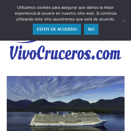
Saltar
Utilizamos cookies para asegurar que damos la mejor
al
V
experiencia al usuario en nuestro sitio web. Si continúa
contenido
utilizando este sitio asumiremos que está de acuerdo.
ESTOY DE ACUERDO
NO
Vivo
los
cruceros
y,
como
los
vivo,
los
cuento